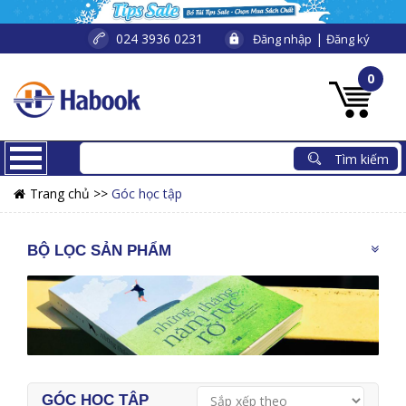
024 3936 0231
|
Đăng nhập
Đăng ký
0
Trang chủ >>
Góc học tập
BỘ LỌC SẢN PHẨM
GÓC HỌC TẬP