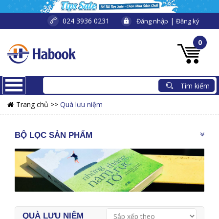
024 3936 0231
|
Đăng nhập
Đăng ký
0
Trang chủ >>
Quà lưu niệm
BỘ LỌC SẢN PHẨM
QUÀ LƯU NIỆM